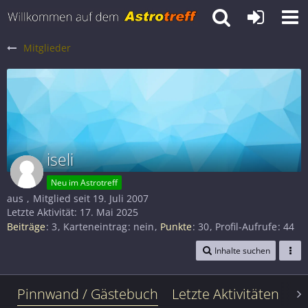
Mitglieder
iseli
Neu im Astrotreff
aus
Mitglied seit 19. Juli 2007
Letzte Aktivität:
17. Mai 2025
Beiträge
3
Karteneintrag
nein
Punkte
30
Profil-Aufrufe
44
Inhalte suchen
Pinnwand / Gästebuch
Letzte Aktivitäten
Le