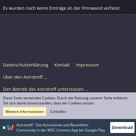
Es wurden noch keine Einträge an der Pinnwand verfasst.
Datenschutzerklärung
Kontakt
Impressum
Über den Astrotreff ...
Den Betrieb des Astrotreff unterstützen ...
Diese Seite verwendet Cookies. Durch die Nutzung unserer Seite erklären
Nutzungsbedingungen
Sie sich damit einverstanden, dass wir Cookies setzen.
Weitere Informationen
Schließen
Astrotreff Portal M2
© Astrotreff 2001-2026, lizenziert unter CC BY-SA,
Astrotreff - Die Astronomie und Raumfahrt
Download
sofern für einzelne Inhalte nicht anders angegeben
Community in der WSC-Connect App bei Google Play