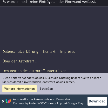
Es wurden noch keine Einträge an der Pinnwand verfasst.
Datenschutzerklärung
Kontakt
Impressum
Über den Astrotreff ...
Den Betrieb des Astrotreff unterstützen ...
Diese Seite verwendet Cookies. Durch die Nutzung unserer Seite erklären
Nutzungsbedingungen
Sie sich damit einverstanden, dass wir Cookies setzen.
Weitere Informationen
Schließen
Astrotreff Portal M2
© Astrotreff 2001-2026, lizenziert unter CC BY-SA,
Astrotreff - Die Astronomie und Raumfahrt
Download
sofern für einzelne Inhalte nicht anders angegeben
Community in der WSC-Connect App bei Google Play