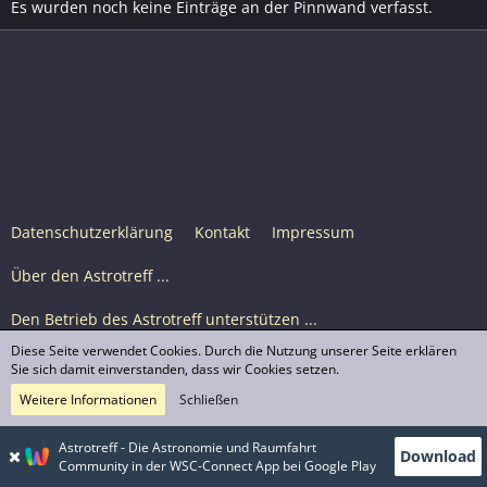
Es wurden noch keine Einträge an der Pinnwand verfasst.
Datenschutzerklärung
Kontakt
Impressum
Über den Astrotreff ...
Den Betrieb des Astrotreff unterstützen ...
Diese Seite verwendet Cookies. Durch die Nutzung unserer Seite erklären
Nutzungsbedingungen
Sie sich damit einverstanden, dass wir Cookies setzen.
Weitere Informationen
Schließen
Astrotreff Portal M2
© Astrotreff 2001-2026, lizenziert unter CC BY-SA,
Astrotreff - Die Astronomie und Raumfahrt
Download
sofern für einzelne Inhalte nicht anders angegeben
Community in der WSC-Connect App bei Google Play