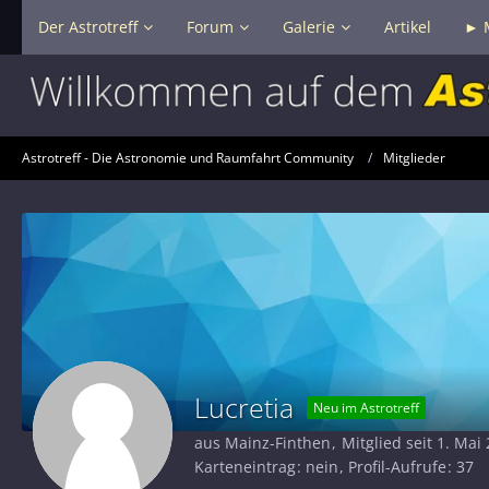
Der Astrotreff
Forum
Galerie
Artikel
► 
Astrotreff - Die Astronomie und Raumfahrt Community
Mitglieder
Lucretia
Neu im Astrotreff
aus Mainz-Finthen
Mitglied seit 1. Mai
Karteneintrag
nein
Profil-Aufrufe
37