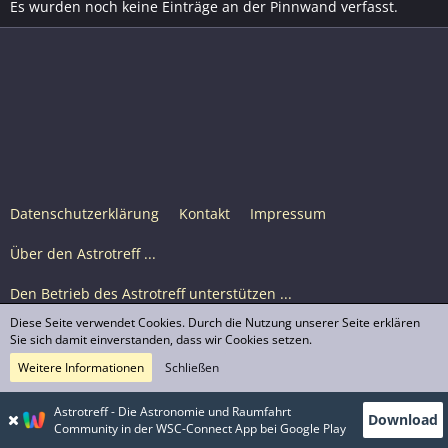
Es wurden noch keine Einträge an der Pinnwand verfasst.
Datenschutzerklärung
Kontakt
Impressum
Über den Astrotreff ...
Den Betrieb des Astrotreff unterstützen ...
Diese Seite verwendet Cookies. Durch die Nutzung unserer Seite erklären
Nutzungsbedingungen
Sie sich damit einverstanden, dass wir Cookies setzen.
Weitere Informationen
Schließen
Astrotreff Portal M2
© Astrotreff 2001-2026, lizenziert unter CC BY-SA,
Astrotreff - Die Astronomie und Raumfahrt
Download
sofern für einzelne Inhalte nicht anders angegeben
Community in der WSC-Connect App bei Google Play