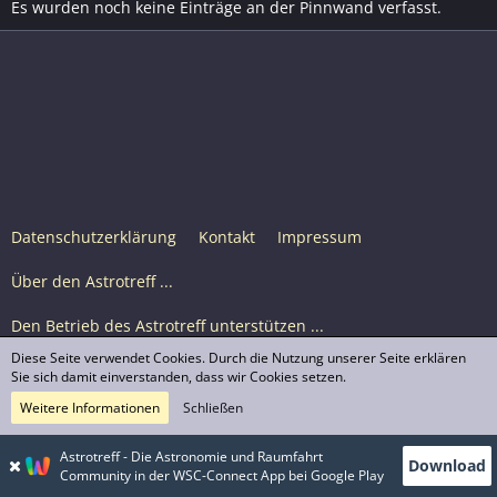
Es wurden noch keine Einträge an der Pinnwand verfasst.
Datenschutzerklärung
Kontakt
Impressum
Über den Astrotreff ...
Den Betrieb des Astrotreff unterstützen ...
Diese Seite verwendet Cookies. Durch die Nutzung unserer Seite erklären
Nutzungsbedingungen
Sie sich damit einverstanden, dass wir Cookies setzen.
Weitere Informationen
Schließen
Astrotreff Portal M2
© Astrotreff 2001-2026, lizenziert unter CC BY-SA,
Astrotreff - Die Astronomie und Raumfahrt
Download
sofern für einzelne Inhalte nicht anders angegeben
Community in der WSC-Connect App bei Google Play