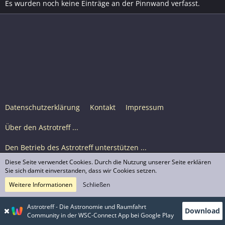
Es wurden noch keine Einträge an der Pinnwand verfasst.
Datenschutzerklärung
Kontakt
Impressum
Über den Astrotreff ...
Den Betrieb des Astrotreff unterstützen ...
Diese Seite verwendet Cookies. Durch die Nutzung unserer Seite erklären
Nutzungsbedingungen
Sie sich damit einverstanden, dass wir Cookies setzen.
Weitere Informationen
Schließen
Astrotreff Portal M2
© Astrotreff 2001-2026, lizenziert unter CC BY-SA,
Astrotreff - Die Astronomie und Raumfahrt
Download
sofern für einzelne Inhalte nicht anders angegeben
Community in der WSC-Connect App bei Google Play