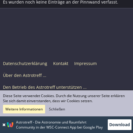
Es wurden noch keine Einträge an der Pinnwand verfasst.
Datenschutzerklärung
Kontakt
Impressum
Über den Astrotreff ...
Den Betrieb des Astrotreff unterstützen ...
Diese Seite verwendet Cookies. Durch die Nutzung unserer Seite erklären
Nutzungsbedingungen
Sie sich damit einverstanden, dass wir Cookies setzen.
Weitere Informationen
Schließen
Astrotreff Portal M2
© Astrotreff 2001-2026, lizenziert unter CC BY-SA,
Astrotreff - Die Astronomie und Raumfahrt
Download
sofern für einzelne Inhalte nicht anders angegeben
Community in der WSC-Connect App bei Google Play