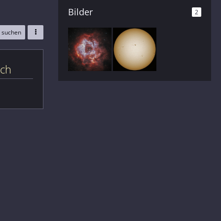
Bilder
2
e suchen
ich