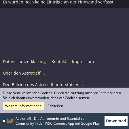
Es wurden noch keine Einträge an der Pinnwand verfasst.
Datenschutzerklärung
Kontakt
Impressum
Über den Astrotreff ...
Den Betrieb des Astrotreff unterstützen ...
Diese Seite verwendet Cookies. Durch die Nutzung unserer Seite erklären
Nutzungsbedingungen
Sie sich damit einverstanden, dass wir Cookies setzen.
Weitere Informationen
Schließen
Astrotreff Portal M2
© Astrotreff 2001-2026, lizenziert unter CC BY-SA,
Astrotreff - Die Astronomie und Raumfahrt
Download
sofern für einzelne Inhalte nicht anders angegeben
Community in der WSC-Connect App bei Google Play