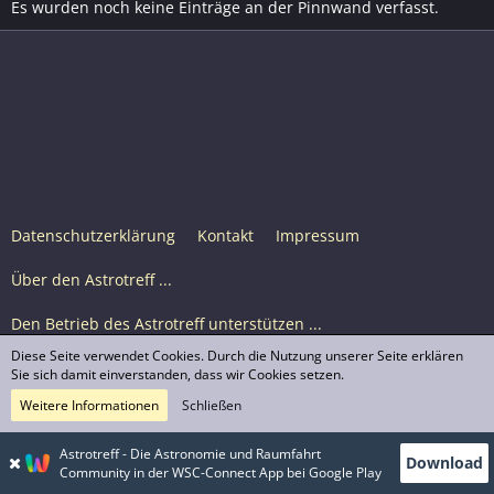
Es wurden noch keine Einträge an der Pinnwand verfasst.
Datenschutzerklärung
Kontakt
Impressum
Über den Astrotreff ...
Den Betrieb des Astrotreff unterstützen ...
Diese Seite verwendet Cookies. Durch die Nutzung unserer Seite erklären
Nutzungsbedingungen
Sie sich damit einverstanden, dass wir Cookies setzen.
Weitere Informationen
Schließen
Astrotreff Portal M2
© Astrotreff 2001-2026, lizenziert unter CC BY-SA,
Astrotreff - Die Astronomie und Raumfahrt
Download
sofern für einzelne Inhalte nicht anders angegeben
Community in der WSC-Connect App bei Google Play