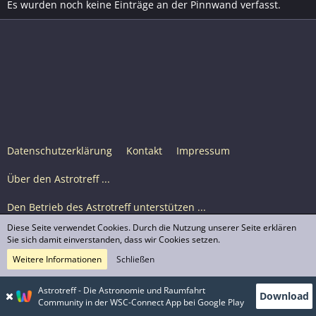
Es wurden noch keine Einträge an der Pinnwand verfasst.
Datenschutzerklärung
Kontakt
Impressum
Über den Astrotreff ...
Den Betrieb des Astrotreff unterstützen ...
Diese Seite verwendet Cookies. Durch die Nutzung unserer Seite erklären
Nutzungsbedingungen
Sie sich damit einverstanden, dass wir Cookies setzen.
Weitere Informationen
Schließen
Astrotreff Portal M2
© Astrotreff 2001-2026, lizenziert unter CC BY-SA,
Astrotreff - Die Astronomie und Raumfahrt
Download
sofern für einzelne Inhalte nicht anders angegeben
Community in der WSC-Connect App bei Google Play