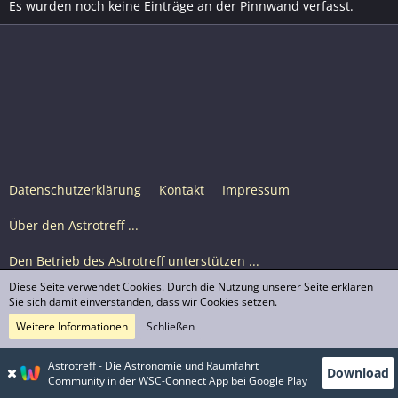
Es wurden noch keine Einträge an der Pinnwand verfasst.
Datenschutzerklärung
Kontakt
Impressum
Über den Astrotreff ...
Den Betrieb des Astrotreff unterstützen ...
Diese Seite verwendet Cookies. Durch die Nutzung unserer Seite erklären
Nutzungsbedingungen
Sie sich damit einverstanden, dass wir Cookies setzen.
Weitere Informationen
Schließen
Astrotreff Portal M2
© Astrotreff 2001-2026, lizenziert unter CC BY-SA,
Astrotreff - Die Astronomie und Raumfahrt
Download
sofern für einzelne Inhalte nicht anders angegeben
Community in der WSC-Connect App bei Google Play