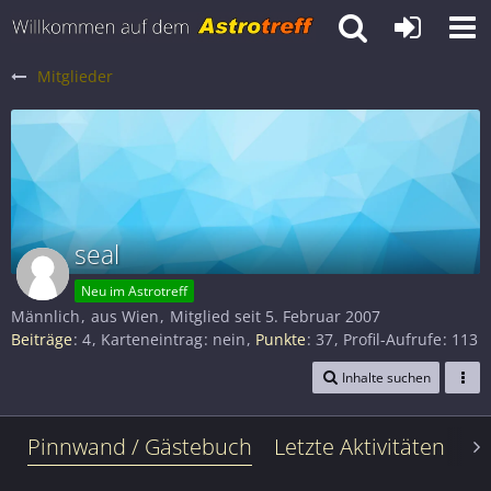
Mitglieder
seal
Neu im Astrotreff
Männlich
aus Wien
Mitglied seit 5. Februar 2007
Beiträge
4
Karteneintrag
nein
Punkte
37
Profil-Aufrufe
113
Inhalte suchen
Pinnwand / Gästebuch
Letzte Aktivitäten
Le