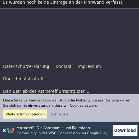
Es wurden noch keine Einträge an der Pinnwand verfasst.
Datenschutzerklärung
Kontakt
Impressum
Über den Astrotreff ...
Den Betrieb des Astrotreff unterstützen ...
Diese Seite verwendet Cookies. Durch die Nutzung unserer Seite erklären
Nutzungsbedingungen
Sie sich damit einverstanden, dass wir Cookies setzen.
Weitere Informationen
Schließen
Astrotreff Portal M2
© Astrotreff 2001-2026, lizenziert unter CC BY-SA,
Astrotreff - Die Astronomie und Raumfahrt
Download
sofern für einzelne Inhalte nicht anders angegeben
Community in der WSC-Connect App bei Google Play