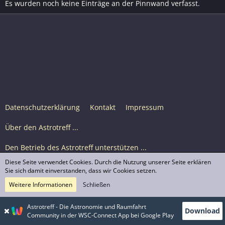
Es wurden noch keine Einträge an der Pinnwand verfasst.
Datenschutzerklärung
Kontakt
Impressum
Über den Astrotreff ...
Den Betrieb des Astrotreff unterstützen ...
Diese Seite verwendet Cookies. Durch die Nutzung unserer Seite erklären
Nutzungsbedingungen
Sie sich damit einverstanden, dass wir Cookies setzen.
Weitere Informationen
Schließen
Astrotreff Portal M2
© Astrotreff 2001-2026, lizenziert unter CC BY-SA,
Astrotreff - Die Astronomie und Raumfahrt
Download
sofern für einzelne Inhalte nicht anders angegeben
Community in der WSC-Connect App bei Google Play