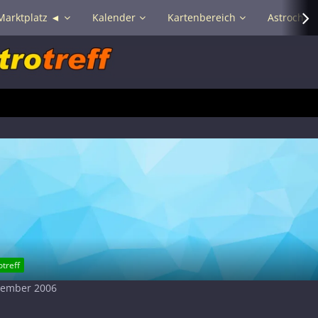
Marktplatz ◄
Kalender
Kartenbereich
Astrochat 
treff
ezember 2006