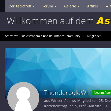
Der Astrotreff
Forum
Galerie
Artikel
► 
Astrotreff - Die Astronomie und Raumfahrt Community
Mitglieder
ThunderboldWL
Neu im Astro
aus Winsen / Luhe
Mitglied seit 25. D
Karteneintrag
nein
Profil-Aufrufe
34