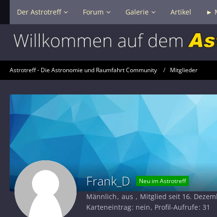
Der Astrotreff
Forum
Galerie
Artikel
► 
Astrotreff - Die Astronomie und Raumfahrt Community
Mitglieder
Frank_D
Neu im Astrotreff
Männlich
aus
Mitglied seit 16. Deze
Karteneintrag
nein
Profil-Aufrufe
31