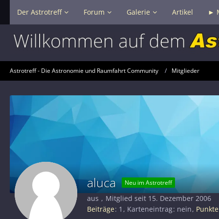
Der Astrotreff
Forum
Galerie
Artikel
► 
Astrotreff - Die Astronomie und Raumfahrt Community
Mitglieder
aluca
Neu im Astrotreff
aus
Mitglied seit 15. Dezember 2006
Beiträge
1
Karteneintrag
nein
Punkte