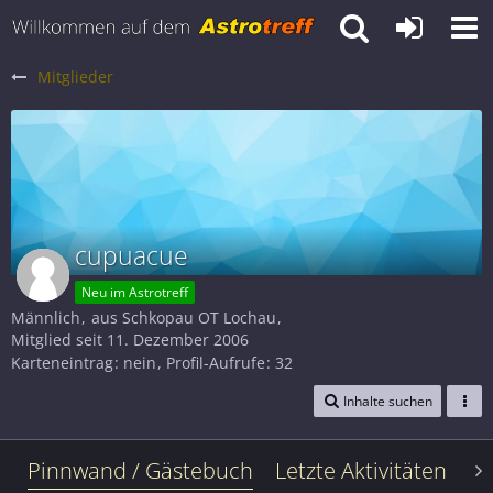
Mitglieder
cupuacue
Neu im Astrotreff
Männlich
aus Schkopau OT Lochau
Mitglied seit 11. Dezember 2006
Karteneintrag
nein
Profil-Aufrufe
32
Inhalte suchen
Pinnwand / Gästebuch
Letzte Aktivitäten
Le