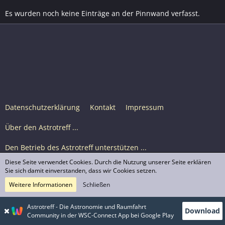
Es wurden noch keine Einträge an der Pinnwand verfasst.
Datenschutzerklärung
Kontakt
Impressum
Über den Astrotreff ...
Den Betrieb des Astrotreff unterstützen ...
Diese Seite verwendet Cookies. Durch die Nutzung unserer Seite erklären
Nutzungsbedingungen
Sie sich damit einverstanden, dass wir Cookies setzen.
Weitere Informationen
Schließen
Astrotreff Portal M2
© Astrotreff 2001-2026, lizenziert unter CC BY-SA,
Astrotreff - Die Astronomie und Raumfahrt
Download
sofern für einzelne Inhalte nicht anders angegeben
Community in der WSC-Connect App bei Google Play