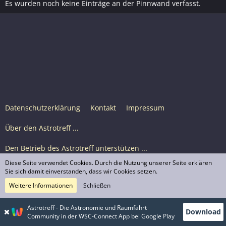
Es wurden noch keine Einträge an der Pinnwand verfasst.
Datenschutzerklärung
Kontakt
Impressum
Über den Astrotreff ...
Den Betrieb des Astrotreff unterstützen ...
Diese Seite verwendet Cookies. Durch die Nutzung unserer Seite erklären
Nutzungsbedingungen
Sie sich damit einverstanden, dass wir Cookies setzen.
Weitere Informationen
Schließen
Astrotreff Portal M2
© Astrotreff 2001-2026, lizenziert unter CC BY-SA,
Astrotreff - Die Astronomie und Raumfahrt
Download
sofern für einzelne Inhalte nicht anders angegeben
Community in der WSC-Connect App bei Google Play