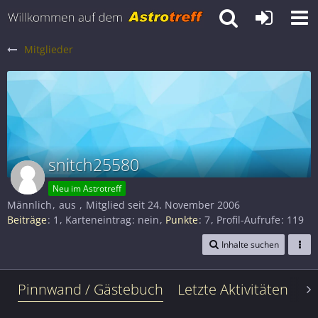
Mitglieder
snitch25580
Neu im Astrotreff
Männlich
aus
Mitglied seit 24. November 2006
Beiträge
1
Karteneintrag
nein
Punkte
7
Profil-Aufrufe
119
Inhalte suchen
Pinnwand / Gästebuch
Letzte Aktivitäten
Le