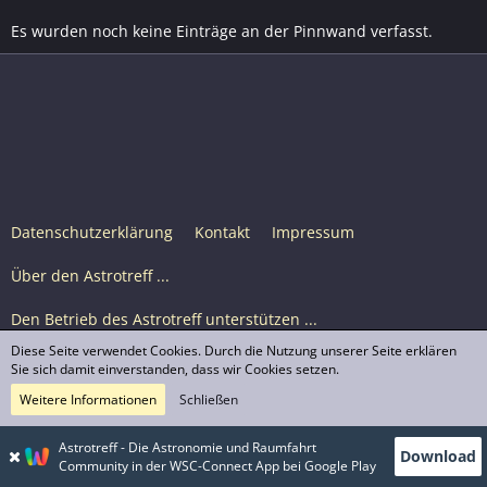
Es wurden noch keine Einträge an der Pinnwand verfasst.
Datenschutzerklärung
Kontakt
Impressum
Über den Astrotreff ...
Den Betrieb des Astrotreff unterstützen ...
Diese Seite verwendet Cookies. Durch die Nutzung unserer Seite erklären
Nutzungsbedingungen
Sie sich damit einverstanden, dass wir Cookies setzen.
Weitere Informationen
Schließen
Astrotreff Portal M2
© Astrotreff 2001-2026, lizenziert unter CC BY-SA,
Astrotreff - Die Astronomie und Raumfahrt
Download
sofern für einzelne Inhalte nicht anders angegeben
Community in der WSC-Connect App bei Google Play