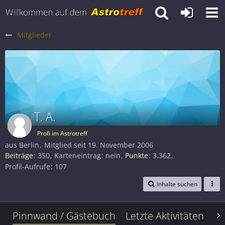
Mitglieder
T. A.
Profi im Astrotreff
aus Berlin
Mitglied seit 19. November 2006
Beiträge
350
Karteneintrag
nein
Punkte
3.362
Profil-Aufrufe
107
Inhalte suchen
Pinnwand / Gästebuch
Letzte Aktivitäten
Le