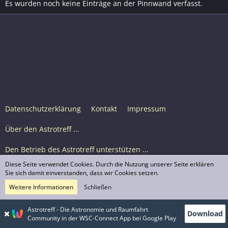
Es wurden noch keine Einträge an der Pinnwand verfasst.
Datenschutzerklärung
Kontakt
Impressum
Über den Astrotreff ...
Den Betrieb des Astrotreff unterstützen ...
Diese Seite verwendet Cookies. Durch die Nutzung unserer Seite erklären
Nutzungsbedingungen
Sie sich damit einverstanden, dass wir Cookies setzen.
Weitere Informationen
Schließen
Astrotreff Portal M2
© Astrotreff 2001-2026, lizenziert unter CC BY-SA,
Astrotreff - Die Astronomie und Raumfahrt
Download
sofern für einzelne Inhalte nicht anders angegeben
Community in der WSC-Connect App bei Google Play