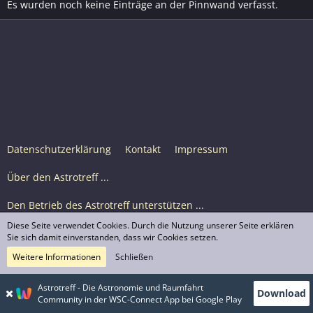
Es wurden noch keine Einträge an der Pinnwand verfasst.
Datenschutzerklärung
Kontakt
Impressum
Über den Astrotreff ...
Den Betrieb des Astrotreff unterstützen ...
Diese Seite verwendet Cookies. Durch die Nutzung unserer Seite erklären
Nutzungsbedingungen
Sie sich damit einverstanden, dass wir Cookies setzen.
Weitere Informationen
Schließen
Astrotreff Portal M2
© Astrotreff 2001-2026, lizenziert unter CC BY-SA,
Astrotreff - Die Astronomie und Raumfahrt
Download
sofern für einzelne Inhalte nicht anders angegeben
Community in der WSC-Connect App bei Google Play