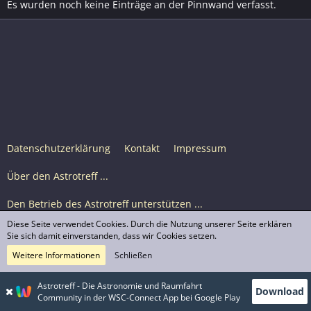
Es wurden noch keine Einträge an der Pinnwand verfasst.
Datenschutzerklärung
Kontakt
Impressum
Über den Astrotreff ...
Den Betrieb des Astrotreff unterstützen ...
Diese Seite verwendet Cookies. Durch die Nutzung unserer Seite erklären
Nutzungsbedingungen
Sie sich damit einverstanden, dass wir Cookies setzen.
Weitere Informationen
Schließen
Astrotreff Portal M2
© Astrotreff 2001-2026, lizenziert unter CC BY-SA,
Astrotreff - Die Astronomie und Raumfahrt
Download
sofern für einzelne Inhalte nicht anders angegeben
Community in der WSC-Connect App bei Google Play