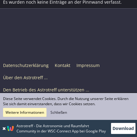
Es wurden noch keine Einträge an der Pinnwand verfasst.
Datenschutzerklärung
Kontakt
Impressum
Über den Astrotreff ...
Den Betrieb des Astrotreff unterstützen ...
Diese Seite verwendet Cookies. Durch die Nutzung unserer Seite erklären
Nutzungsbedingungen
Sie sich damit einverstanden, dass wir Cookies setzen.
Weitere Informationen
Schließen
Astrotreff Portal M2
© Astrotreff 2001-2026, lizenziert unter CC BY-SA,
Astrotreff - Die Astronomie und Raumfahrt
Download
sofern für einzelne Inhalte nicht anders angegeben
Community in der WSC-Connect App bei Google Play