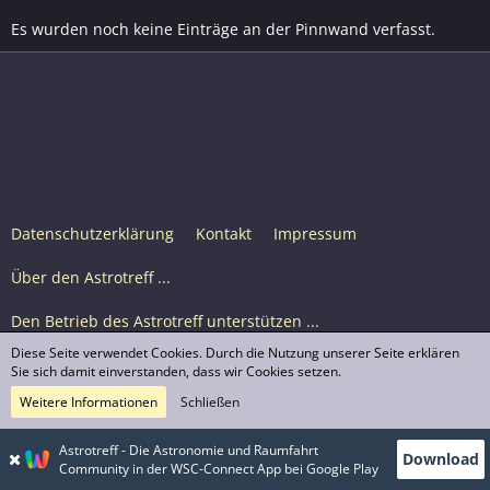
Es wurden noch keine Einträge an der Pinnwand verfasst.
Datenschutzerklärung
Kontakt
Impressum
Über den Astrotreff ...
Den Betrieb des Astrotreff unterstützen ...
Diese Seite verwendet Cookies. Durch die Nutzung unserer Seite erklären
Nutzungsbedingungen
Sie sich damit einverstanden, dass wir Cookies setzen.
Weitere Informationen
Schließen
Astrotreff Portal M2
© Astrotreff 2001-2026, lizenziert unter CC BY-SA,
Astrotreff - Die Astronomie und Raumfahrt
Download
sofern für einzelne Inhalte nicht anders angegeben
Community in der WSC-Connect App bei Google Play