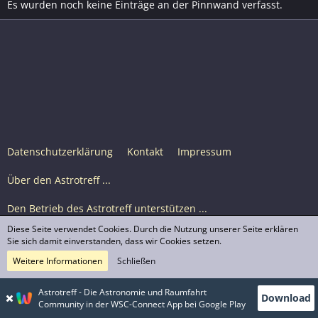
Es wurden noch keine Einträge an der Pinnwand verfasst.
Datenschutzerklärung
Kontakt
Impressum
Über den Astrotreff ...
Den Betrieb des Astrotreff unterstützen ...
Diese Seite verwendet Cookies. Durch die Nutzung unserer Seite erklären
Nutzungsbedingungen
Sie sich damit einverstanden, dass wir Cookies setzen.
Weitere Informationen
Schließen
Astrotreff Portal M2
© Astrotreff 2001-2026, lizenziert unter CC BY-SA,
Astrotreff - Die Astronomie und Raumfahrt
Download
sofern für einzelne Inhalte nicht anders angegeben
Community in der WSC-Connect App bei Google Play