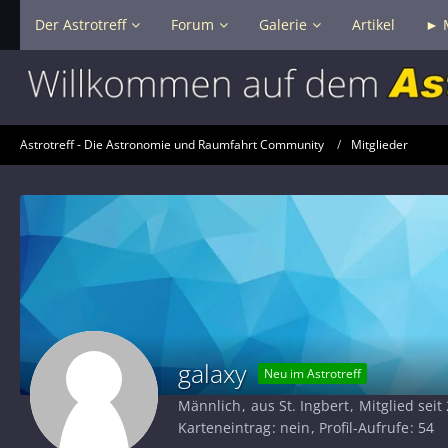
Der Astrotreff
Forum
Galerie
Artikel
► 
Astrotreff - Die Astronomie und Raumfahrt Community
Mitglieder
galaxy
Neu im Astrotreff
Männlich
aus St. Ingbert
Mitglied sei
Karteneintrag
nein
Profil-Aufrufe
54