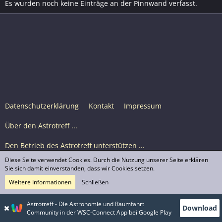
Es wurden noch keine Einträge an der Pinnwand verfasst.
Datenschutzerklärung
Kontakt
Impressum
Über den Astrotreff ...
Den Betrieb des Astrotreff unterstützen ...
Diese Seite verwendet Cookies. Durch die Nutzung unserer Seite erklären
Nutzungsbedingungen
Sie sich damit einverstanden, dass wir Cookies setzen.
Weitere Informationen
Schließen
Astrotreff Portal M2
© Astrotreff 2001-2026, lizenziert unter CC BY-SA,
Astrotreff - Die Astronomie und Raumfahrt
Download
sofern für einzelne Inhalte nicht anders angegeben
Community in der WSC-Connect App bei Google Play