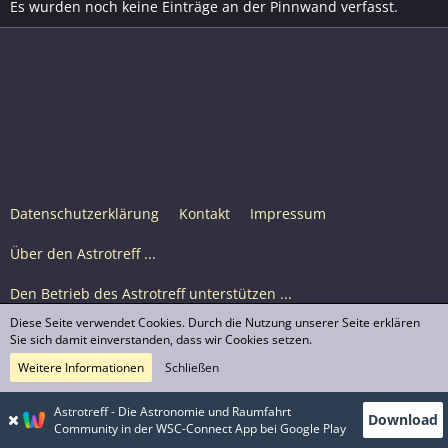
Es wurden noch keine Einträge an der Pinnwand verfasst.
Datenschutzerklärung
Kontakt
Impressum
Über den Astrotreff ...
Den Betrieb des Astrotreff unterstützen ...
Diese Seite verwendet Cookies. Durch die Nutzung unserer Seite erklären
Nutzungsbedingungen
Sie sich damit einverstanden, dass wir Cookies setzen.
Weitere Informationen
Schließen
Astrotreff Portal M2
© Astrotreff 2001-2026, lizenziert unter CC BY-SA,
Astrotreff - Die Astronomie und Raumfahrt
Download
sofern für einzelne Inhalte nicht anders angegeben
Community in der WSC-Connect App bei Google Play