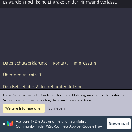
Es wurden noch keine Einträge an der Pinnwand verfasst.
Datenschutzerklärung
Kontakt
Impressum
Über den Astrotreff ...
Den Betrieb des Astrotreff unterstützen ...
Diese Seite verwendet Cookies. Durch die Nutzung unserer Seite erklären
Nutzungsbedingungen
Sie sich damit einverstanden, dass wir Cookies setzen.
Weitere Informationen
Schließen
Astrotreff Portal M2
© Astrotreff 2001-2026, lizenziert unter CC BY-SA,
Astrotreff - Die Astronomie und Raumfahrt
Download
sofern für einzelne Inhalte nicht anders angegeben
Community in der WSC-Connect App bei Google Play