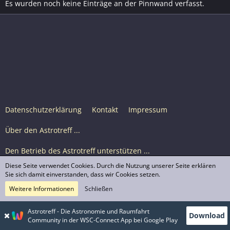
Es wurden noch keine Einträge an der Pinnwand verfasst.
Datenschutzerklärung
Kontakt
Impressum
Über den Astrotreff ...
Den Betrieb des Astrotreff unterstützen ...
Diese Seite verwendet Cookies. Durch die Nutzung unserer Seite erklären
Nutzungsbedingungen
Sie sich damit einverstanden, dass wir Cookies setzen.
Weitere Informationen
Schließen
Astrotreff Portal M2
© Astrotreff 2001-2026, lizenziert unter CC BY-SA,
Astrotreff - Die Astronomie und Raumfahrt
Download
sofern für einzelne Inhalte nicht anders angegeben
Community in der WSC-Connect App bei Google Play