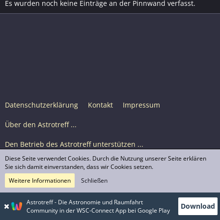
Es wurden noch keine Einträge an der Pinnwand verfasst.
Datenschutzerklärung
Kontakt
Impressum
Über den Astrotreff ...
Den Betrieb des Astrotreff unterstützen ...
Diese Seite verwendet Cookies. Durch die Nutzung unserer Seite erklären
Nutzungsbedingungen
Sie sich damit einverstanden, dass wir Cookies setzen.
Weitere Informationen
Schließen
Astrotreff Portal M2
© Astrotreff 2001-2026, lizenziert unter CC BY-SA,
Astrotreff - Die Astronomie und Raumfahrt
Download
sofern für einzelne Inhalte nicht anders angegeben
Community in der WSC-Connect App bei Google Play