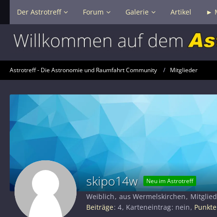
Der Astrotreff
Forum
Galerie
Artikel
► 
Astrotreff - Die Astronomie und Raumfahrt Community
Mitglieder
skipo14w
Neu im Astrotreff
Weiblich
aus Wermelskirchen
Mitglied
Beiträge
4
Karteneintrag
nein
Punkte