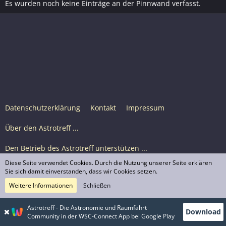
Es wurden noch keine Einträge an der Pinnwand verfasst.
Datenschutzerklärung
Kontakt
Impressum
Über den Astrotreff ...
Den Betrieb des Astrotreff unterstützen ...
Diese Seite verwendet Cookies. Durch die Nutzung unserer Seite erklären
Nutzungsbedingungen
Sie sich damit einverstanden, dass wir Cookies setzen.
Weitere Informationen
Schließen
Astrotreff Portal M2
© Astrotreff 2001-2026, lizenziert unter CC BY-SA,
Astrotreff - Die Astronomie und Raumfahrt
Download
sofern für einzelne Inhalte nicht anders angegeben
Community in der WSC-Connect App bei Google Play