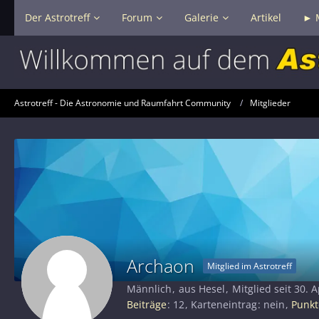
Der Astrotreff
Forum
Galerie
Artikel
► 
Astrotreff - Die Astronomie und Raumfahrt Community
Mitglieder
Archaon
Mitglied im Astrotreff
Männlich
aus Hesel
Mitglied seit 30. A
Beiträge
12
Karteneintrag
nein
Punkt