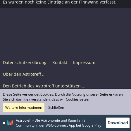
Es wurden noch keine Einträge an der Pinnwand verfasst.
Datenschutzerklärung
Kontakt
Impressum
Über den Astrotreff ...
Den Betrieb des Astrotreff unterstützen ...
Diese Seite verwendet Cookies. Durch die Nutzung unserer Seite erklären
Nutzungsbedingungen
Sie sich damit einverstanden, dass wir Cookies setzen.
Weitere Informationen
Schließen
Astrotreff Portal M2
© Astrotreff 2001-2026, lizenziert unter CC BY-SA,
Astrotreff - Die Astronomie und Raumfahrt
Download
sofern für einzelne Inhalte nicht anders angegeben
Community in der WSC-Connect App bei Google Play