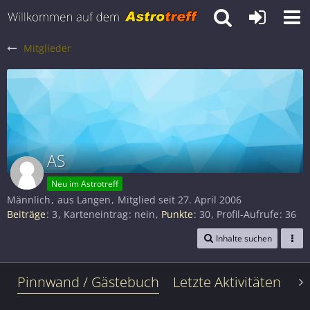
Mitglieder
AS
Neu im Astrotreff
Männlich
aus Langen
Mitglied seit 27. April 2006
Beiträge
3
Karteneintrag
nein
Punkte
30
Profil-Aufrufe
36
Inhalte suchen
Pinnwand / Gästebuch
Letzte Aktivitäten
Le