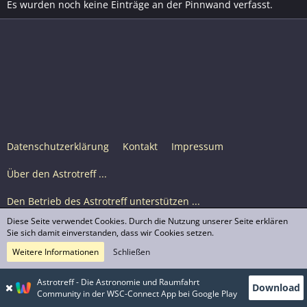
Es wurden noch keine Einträge an der Pinnwand verfasst.
Datenschutzerklärung
Kontakt
Impressum
Über den Astrotreff ...
Den Betrieb des Astrotreff unterstützen ...
Diese Seite verwendet Cookies. Durch die Nutzung unserer Seite erklären
Nutzungsbedingungen
Sie sich damit einverstanden, dass wir Cookies setzen.
Weitere Informationen
Schließen
Astrotreff Portal M2
© Astrotreff 2001-2026, lizenziert unter CC BY-SA,
Astrotreff - Die Astronomie und Raumfahrt
Download
sofern für einzelne Inhalte nicht anders angegeben
Community in der WSC-Connect App bei Google Play