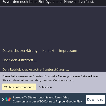
Es wurden noch keine Einträge an der Pinnwand verfasst.
Datenschutzerklärung
Kontakt
Impressum
Über den Astrotreff ...
Den Betrieb des Astrotreff unterstützen ...
Diese Seite verwendet Cookies. Durch die Nutzung unserer Seite erklären
Nutzungsbedingungen
Sie sich damit einverstanden, dass wir Cookies setzen.
Weitere Informationen
Schließen
Astrotreff Portal M2
© Astrotreff 2001-2026, lizenziert unter CC BY-SA,
Astrotreff - Die Astronomie und Raumfahrt
Download
sofern für einzelne Inhalte nicht anders angegeben
Community in der WSC-Connect App bei Google Play