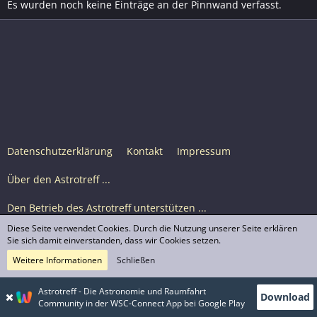
Es wurden noch keine Einträge an der Pinnwand verfasst.
Datenschutzerklärung
Kontakt
Impressum
Über den Astrotreff ...
Den Betrieb des Astrotreff unterstützen ...
Diese Seite verwendet Cookies. Durch die Nutzung unserer Seite erklären
Nutzungsbedingungen
Sie sich damit einverstanden, dass wir Cookies setzen.
Weitere Informationen
Schließen
Astrotreff Portal M2
© Astrotreff 2001-2026, lizenziert unter CC BY-SA,
Astrotreff - Die Astronomie und Raumfahrt
Download
sofern für einzelne Inhalte nicht anders angegeben
Community in der WSC-Connect App bei Google Play