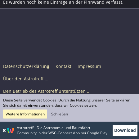
Es wurden noch keine Einträge an der Pinnwand verfasst.
Datenschutzerklärung
Kontakt
Impressum
Über den Astrotreff ...
Den Betrieb des Astrotreff unterstützen ...
Diese Seite verwendet Cookies. Durch die Nutzung unserer Seite erklären
Nutzungsbedingungen
Sie sich damit einverstanden, dass wir Cookies setzen.
Weitere Informationen
Schließen
Astrotreff Portal M2
© Astrotreff 2001-2026, lizenziert unter CC BY-SA,
Astrotreff - Die Astronomie und Raumfahrt
Download
sofern für einzelne Inhalte nicht anders angegeben
Community in der WSC-Connect App bei Google Play