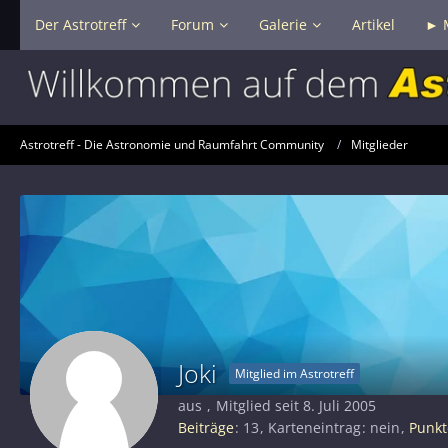
Der Astrotreff
Forum
Galerie
Artikel
► 
Astrotreff - Die Astronomie und Raumfahrt Community
Mitglieder
Joki
Mitglied im Astrotreff
aus
Mitglied seit 8. Juli 2005
Beiträge
13
Karteneintrag
nein
Punkt