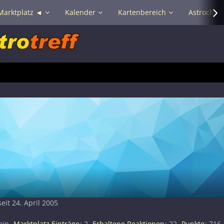
Marktplatz ◄
Kalender
Kartenbereich
Astrochat 
seit 24. April 2005
ein
Marktplatz Einträge
2
Erhaltene Reaktionen
22
Punkte
716