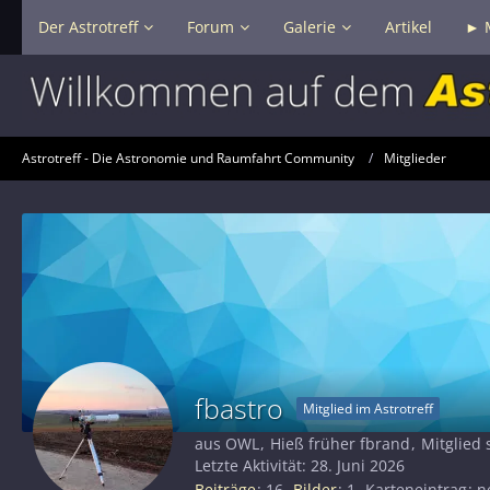
Der Astrotreff
Forum
Galerie
Artikel
► 
Astrotreff - Die Astronomie und Raumfahrt Community
Mitglieder
fbastro
Mitglied im Astrotreff
aus OWL
Hieß früher fbrand
Mitglied 
Letzte Aktivität:
28. Juni 2026
Beiträge
16
Bilder
1
Karteneintrag
n