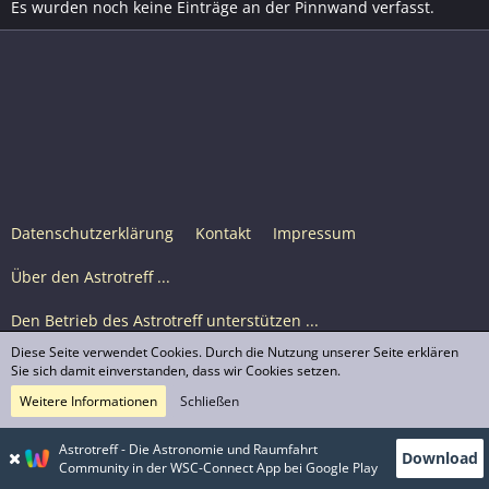
Es wurden noch keine Einträge an der Pinnwand verfasst.
Datenschutzerklärung
Kontakt
Impressum
Über den Astrotreff ...
Den Betrieb des Astrotreff unterstützen ...
Diese Seite verwendet Cookies. Durch die Nutzung unserer Seite erklären
Nutzungsbedingungen
Sie sich damit einverstanden, dass wir Cookies setzen.
Weitere Informationen
Schließen
Astrotreff Portal M2
© Astrotreff 2001-2026, lizenziert unter CC BY-SA,
Astrotreff - Die Astronomie und Raumfahrt
Download
sofern für einzelne Inhalte nicht anders angegeben
Community in der WSC-Connect App bei Google Play