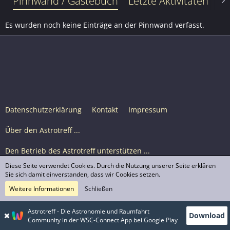
Pinnwand / Gästebuch
Letzte Aktivitäten
Le
Es wurden noch keine Einträge an der Pinnwand verfasst.
Datenschutzerklärung
Kontakt
Impressum
Über den Astrotreff ...
Den Betrieb des Astrotreff unterstützen ...
Diese Seite verwendet Cookies. Durch die Nutzung unserer Seite erklären
Nutzungsbedingungen
Sie sich damit einverstanden, dass wir Cookies setzen.
Weitere Informationen
Schließen
Astrotreff Portal M2
© Astrotreff 2001-2026, lizenziert unter CC BY-SA,
Astrotreff - Die Astronomie und Raumfahrt
Download
sofern für einzelne Inhalte nicht anders angegeben
Community in der WSC-Connect App bei Google Play