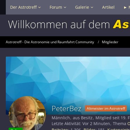
Der Astrotreff
Forum
Galerie
Artikel
► 
Astrotreff - Die Astronomie und Raumfahrt Community
Mitglieder
PeterBez
Altmeister im Astrotreff
Männlich
aus Besitz
Mitglied seit 19.
Letzte Aktivität:
Vor 2 Minuten
Thema
O
Beiträge
1.306
Bilder
181
Karteneint