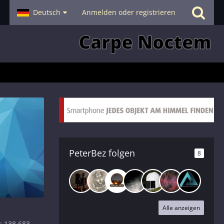
- Smalltalk
Deutsch
Hilfe
Anmelden oder registrieren
PeterBez folgen
8
Alle anzeigen
138.683