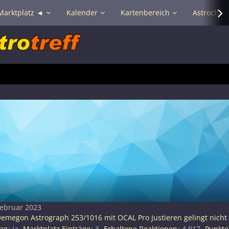
Marktplatz ◄
Kalender
Kartenbereich
Astrochat 
 Februar 2023
emegon Astrograph 253/1016 mit OCAL Pro Justieren gelingt nicht
rag
ja
Marktplatz Einträge
3
Erhaltene Reaktionen
4.917
Punkte