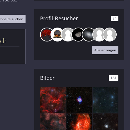
Profil-Besucher
74
Inhalte suchen
ich
Alle anzeigen
Bilder
181