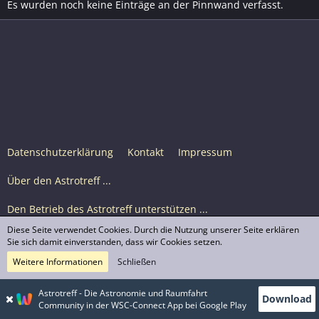
Es wurden noch keine Einträge an der Pinnwand verfasst.
Datenschutzerklärung
Kontakt
Impressum
Über den Astrotreff ...
Den Betrieb des Astrotreff unterstützen ...
Diese Seite verwendet Cookies. Durch die Nutzung unserer Seite erklären
Nutzungsbedingungen
Sie sich damit einverstanden, dass wir Cookies setzen.
Weitere Informationen
Schließen
Astrotreff Portal M2
© Astrotreff 2001-2026, lizenziert unter CC BY-SA,
Astrotreff - Die Astronomie und Raumfahrt
Download
sofern für einzelne Inhalte nicht anders angegeben
Community in der WSC-Connect App bei Google Play