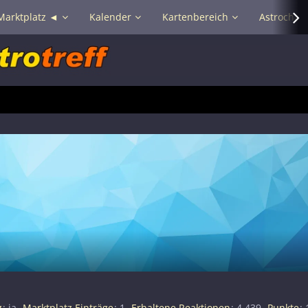
Marktplatz ◄
Kalender
Kartenbereich
Astrochat 
g
ja
Marktplatz Einträge
1
Erhaltene Reaktionen
4.439
Punkte