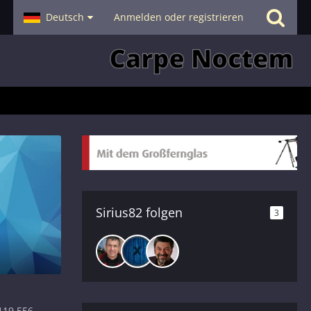
- Smalltalk
Deutsch
Hilfe
Anmelden oder registrieren
Sirius82 folgen
3
119.556