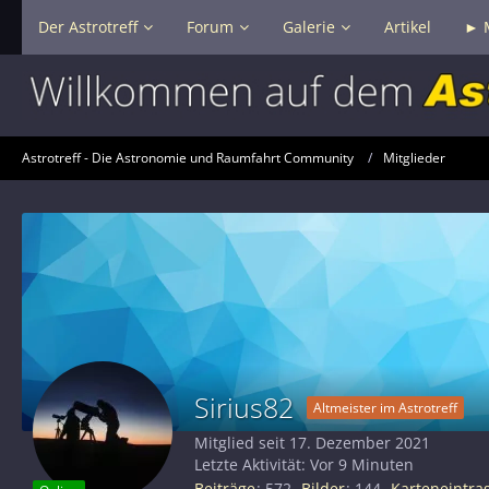
Der Astrotreff
Forum
Galerie
Artikel
► 
Astrotreff - Die Astronomie und Raumfahrt Community
Mitglieder
Sirius82
Altmeister im Astrotreff
Mitglied seit 17. Dezember 2021
Letzte Aktivität:
Vor 9 Minuten
Beiträge
572
Bilder
144
Karteneintra