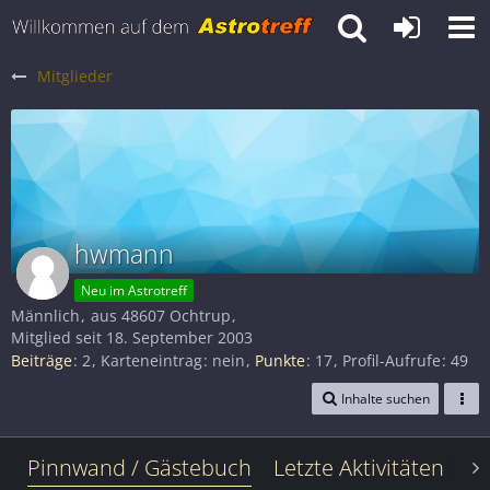
Mitglieder
hwmann
Neu im Astrotreff
Männlich
aus 48607 Ochtrup
Mitglied seit 18. September 2003
Beiträge
2
Karteneintrag
nein
Punkte
17
Profil-Aufrufe
49
Inhalte suchen
Pinnwand / Gästebuch
Letzte Aktivitäten
Le