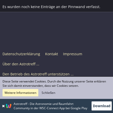
Es wurden noch keine Einträge an der Pinnwand verfasst.
Datenschutzerklärung
Kontakt
Impressum
Über den Astrotreff ...
Den Betrieb des Astrotreff unterstützen ...
Diese Seite verwendet Cookies. Durch die Nutzung unserer Seite erklären
Nutzungsbedingungen
Sie sich damit einverstanden, dass wir Cookies setzen.
Weitere Informationen
Schließen
Astrotreff Portal M2
© Astrotreff 2001-2026, lizenziert unter CC BY-SA,
Astrotreff - Die Astronomie und Raumfahrt
Download
sofern für einzelne Inhalte nicht anders angegeben
Community in der WSC-Connect App bei Google Play