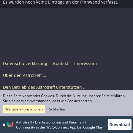
Es wurden noch keine Einträge an der Pinnwand verfasst.
Datenschutzerklärung
Kontakt
Impressum
Über den Astrotreff ...
Den Betrieb des Astrotreff unterstützen ...
Diese Seite verwendet Cookies. Durch die Nutzung unserer Seite erklären
Nutzungsbedingungen
Sie sich damit einverstanden, dass wir Cookies setzen.
Weitere Informationen
Schließen
Astrotreff Portal M2
© Astrotreff 2001-2026, lizenziert unter CC BY-SA,
Astrotreff - Die Astronomie und Raumfahrt
Download
sofern für einzelne Inhalte nicht anders angegeben
Community in der WSC-Connect App bei Google Play